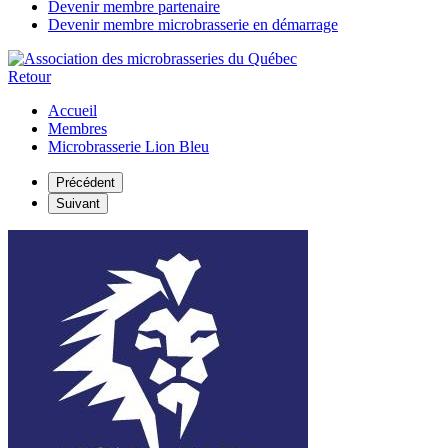
Devenir membre partenaire
Devenir membre microbrasserie en démarrage
Retour
Accueil
Membres
Microbrasserie Lion Bleu
Précédent
Suivant