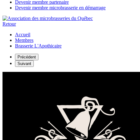
Devenir membre partenaire
Devenir membre microbrasserie en démarrage
Retour
Accueil
Membres
Brasserie L'Apothicaire
Précédent
Suivant